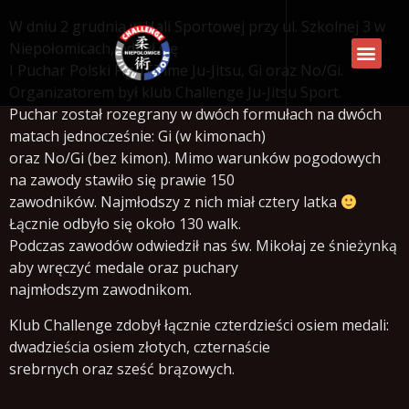
W dniu 2 grudnia w Hali Sportowej przy ul. Szkolnej 3 w
Niepołomicach, odbył się
I Puchar Polski FighTTime Ju-Jitsu, Gi oraz No/Gi.
Organizatorem był klub Challenge Ju-Jitsu Sport.
Puchar został rozegrany w dwóch formułach na dwóch
matach jednocześnie: Gi (w kimonach)
oraz No/Gi (bez kimon). Mimo warunków pogodowych
na zawody stawiło się prawie 150
zawodników. Najmłodszy z nich miał cztery latka
Łącznie odbyło się około 130 walk.
Podczas zawodów odwiedził nas św. Mikołaj ze śnieżynką
aby wręczyć medale oraz puchary
najmłodszym zawodnikom.
Klub Challenge zdobył łącznie czterdzieści osiem medali:
dwadzieścia osiem złotych, czternaście
srebrnych oraz sześć brązowych.