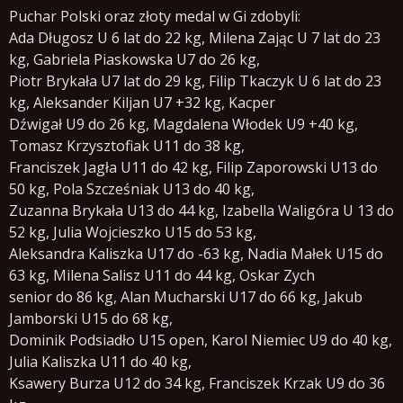
Puchar Polski oraz złoty medal w Gi zdobyli:
Ada Długosz U 6 lat do 22 kg, Milena Zając U 7 lat do 23
kg, Gabriela Piaskowska U7 do 26 kg,
Piotr Brykała U7 lat do 29 kg, Filip Tkaczyk U 6 lat do 23
kg, Aleksander Kiljan U7 +32 kg, Kacper
Dźwigał U9 do 26 kg, Magdalena Włodek U9 +40 kg,
Tomasz Krzysztofiak U11 do 38 kg,
Franciszek Jagła U11 do 42 kg, Filip Zaporowski U13 do
50 kg, Pola Szcześniak U13 do 40 kg,
Zuzanna Brykała U13 do 44 kg, Izabella Waligóra U 13 do
52 kg, Julia Wojcieszko U15 do 53 kg,
Aleksandra Kaliszka U17 do -63 kg, Nadia Małek U15 do
63 kg, Milena Salisz U11 do 44 kg, Oskar Zych
senior do 86 kg, Alan Mucharski U17 do 66 kg, Jakub
Jamborski U15 do 68 kg,
Dominik Podsiadło U15 open, Karol Niemiec U9 do 40 kg,
Julia Kaliszka U11 do 40 kg,
Ksawery Burza U12 do 34 kg, Franciszek Krzak U9 do 36