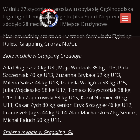
W dniu 27 stycznia w Jarosławiu obyła się Ogólnopolska
Liga FighTTime. Challenge Ju-Jitsu Sport Niepołomice
zdobyło 28 medali oraz I Miejsce Drużynowe.
Nasi zawodnicy startowali w trzech formułach: Fighting
Rules, Grappling Gi oraz No/Gi.
Złote medale w Grappling Gi zdobyli
:
Ada Długosz 20 kg U8 , Maja Wodziak 35 kg U13, Pola
Szcześniak 40 kg U13, Zuzanna Brykała 52 kg U13,
Milena Salisz 44 kg U13, Izabella Waligóra 58 kg U15,
Julia Wojcieszko 58 kg U17, Tomasz Krzysztofiak 38 kg
U13, Filip Zaporowski 53 kg U15, Karol Niemiec 40 kg
U11, Oskar Zych 80 kg senior, Eryk Szczygieł 46 kg U12,
Franciszek Jagła 44 kg U 14, Alan Macharski 67 kg Senior,
Michał Paluch 50 kg U11.
Srebrne medale w Grappling Gi: