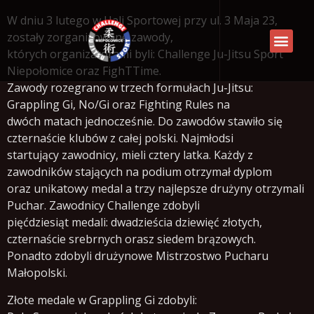
W dniu 3 lutego w Hali Sportowej przy ul. 3 Maja 23,
zostały zorganizowane zawody,
których organizatorami byli: Challenge Ju-Jitsu Sport
Niepołomice oraz FighTTime.
Zawody rozegrano w trzech formułach Ju-Jitsu:
Grappling Gi, No/Gi oraz Fighting Rules na
dwóch matach jednocześnie. Do zawodów stawiło się
czternaście klubów z całej polski. Najmłodsi
startujący zawodnicy, mieli cztery latka. Każdy z
zawodników stających na podium otrzymał dyplom
oraz unikatowy medal a trzy najlepsze drużyny otrzymali
Puchar. Zawodnicy Challenge zdobyli
pięćdziesiąt medali: dwadzieścia dziewięć złotych,
czternaście srebrnych orasz siedem brązowych.
Ponadto zdobyli drużynowe Mistrzostwo Pucharu
Małopolski.
Złote medale w Grappling Gi zdobyli: