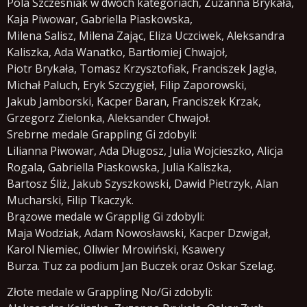
Pola Szczesniak w dwóch kategoriach, Zuzanna Brykała,
Kaja Piwowar, Gabriella Piaskowska,
Milena Salisz, Milena Zając, Eliza Uczciwek, Aleksandra
Kaliszka, Ada Wanatko, Bartłomiej Chwajoł,
Piotr Brykała, Tomasz Krzysztofiak, Franciszek Jagła,
Michał Paluch, Eryk Szczygieł, Filip Zaporowski,
Jakub Jamborski, Kacper Baran, Franciszek Krzak,
Grzegorz Zielonka, Aleksander Chwajoł.
Srebrne medale Grappling Gi zdobyli:
Lilianna Piwowar, Ada Długosz, Julia Wojcieszko, Alicja
Rogala, Gabriella Piaskowska, Julia Kaliszka,
Bartosz Śliż, Jakub Szyszkowski, Dawid Pietrzyk, Alan
Mucharski, Filip Tkaczyk.
Brązowe medale w Grapplig Gi zdobyli:
Maja Wodziak, Adam Nowosławski, Kacper Dzwigał,
Karol Niemiec, Oliwier Mrowiński, Ksawery
Burza. Tuz za podium Jan Buczek oraz Oskar Szelag.
Złote medale w Grappling No/Gi zdobyli: