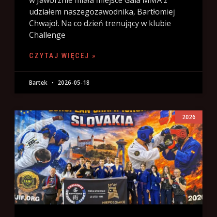
w Jaworznie miała miejsce Gala MMA z
udziałem naszegozawodnika, Bartłomiej
Chwajoł. Na co dzień trenujący w klubie
Challenge
CZYTAJ WIĘCEJ »
Bartek
2026-05-18
2026